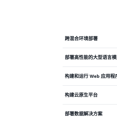
跨混合环境部署
部署高性能的大型语言模
使用 Amazon EK
您的现代化改造计划。
构建和运行 Web 应用程
部署安全、可扩展、高性能
[包括图形处理单元（G
练和推理。
利用开箱即用的联网和
构建云原生平台
(AZ) 在高度可用的配
部署数据解决方案