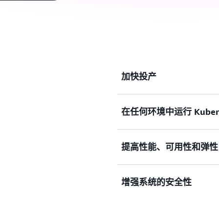
加快投产
一键实现集群基础设施管理的
在任何环境中运行 Kubern
统一云、本地和边缘站点的
提高性能、可用性和弹性
何地方运行工作负载。
自动预置基础设施、动
增强系统的安全性
通过操作系统补丁和更