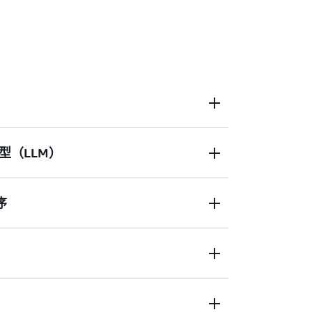
型（LLM）
S 统一云环境和本地环境中的应用程序运行，加速
序
的 LLM，充分利用 AWS 基础设施的功能
PU）实例] 驱动生成式人工智能应用程序的训
安全集成创建自动扩展和缩减并跨多个可用区
置中运行的应用程序。