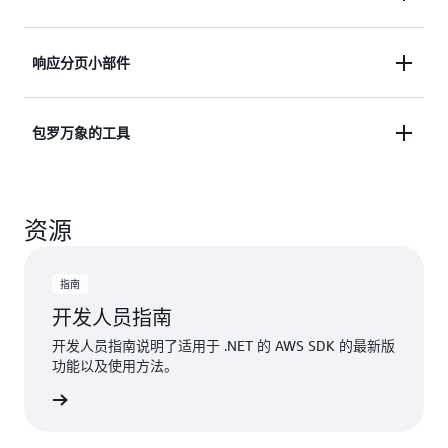
适用于 .NET 的 AWS SDK 的
异步工作流
使用
响应分页小部件
基于任
。适用于 .NET 的 AWS SDK
务的异步模式（TAP）
API 中的异步方法是基于 Task 类或 Task<TResult> 类
当响应对象太大而无法进行单个响应时，许多 AWS
包罗万象的工具
的操作。
操作都会返回分页结果。适用于 .NET 的 AWS SDK
提供
分页小部件
，用于跨服务调用无缝迭代结果。
丰富繁杂的工具组选项支持用户使用适用于 .NET 的
资源
AWS SDK。这些工具可简化
开发
和
部署
.NET 应用程
序的工作。
指南
开发人员指南
开发人员指南说明了适用于 .NET 的 AWS SDK 的最新版
功能以及使用方法。
查看文档