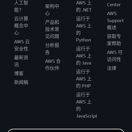
人工智
AWS 上
Center
架构中
能？
的 .NET
心
AWS
云计算
运行于
Support
产品和
概念中
AWS 上
概述
技术常
心
的
见问题
获取专
Python
AWS 云
家帮助
分析报
安全性
运行于
告
AWS 可
AWS 上
最新资
访问性
AWS 合
的 Java
讯
作伙伴
法律
运行于
博客
AWS 上
新闻稿
的 PHP
运行于
AWS 上
的
JavaScript