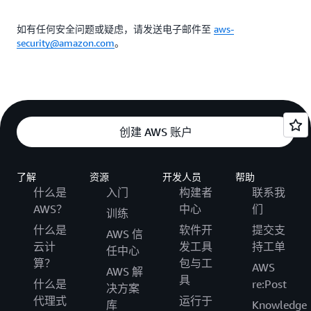
如有任何安全问题或疑虑，请发送电子邮件至
aws-
security@amazon.com
。
创建 AWS 账户
了解
资源
开发人员
帮助
什么是
入门
构建者
联系我
AWS？
中心
们
训练
什么是
软件开
提交支
AWS 信
云计
发工具
持工单
任中心
算？
包与工
AWS
AWS 解
具
什么是
re:Post
决方案
代理式
运行于
库
Knowledge