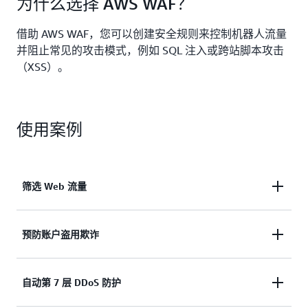
为什么选择 AWS WAF？
化，无需深厚的部署专业知识也能确保最新的安全防
护。获得持续的安全建议，以加强整体安全状况。
借助 AWS WAF，您可以创建安全规则来控制机器人流量
并阻止常见的攻击模式，例如 SQL 注入或跨站脚本攻击
（XSS）。
使用案例
筛选 Web 流量
创建规则，根据多种条件（例如 IP 地址、HTTP 标头
预防账户盗用欺诈
和正文或自定义 URI）来筛选 Web 流量。
监控应用程序的登录页面，以防止使用已泄露的凭证
自动第 7 层 DDoS 防护
详细了解创建规则
未经授权访问用户账户。