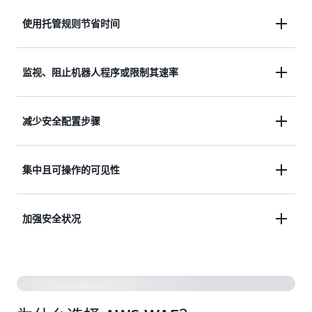
使用托管规则节省时间
通过托管式规则节省时间，从而使您能够将更多时间
监视、阻止机器人程序或限制其速率
花在构建应用程序上。
更轻松地监控、阻止常见机器人并限制其速率。
减少安全配置步骤
借助一体化界面加速复杂安全配置，将安全部署配置
集中且可操作的可见性
的复杂度和步骤降低多达 80%。
单一的综合界面将核心安全功能与专业合作伙伴防护
加强安全状况
相结合，提升安全可见性与管控能力。这种统一方法
能将安全数据转化为可执行的见解，从而消除运维摩
预配置的防护包利用 AWS 的安全专业知识，为特定
擦并加快风险响应速度。
行业和工作负载类型（如 API、PHP 应用程序和
Web 服务）提供即时防护模板。这些模板会持续优