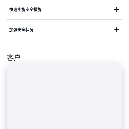
设计为持续监控，并在几秒钟内自动缓解应用程序层
快速实施安全措施
详细了解欺诈预防
（第 7 层）分布式阻断服务（DDoS）事件。
借助简洁的单页界面引导式设置自信地启动新应用，
加强安全状况
从而激活为您的需求量身定制的预配置安全默认设
置。
通过专家精选的规则包、整合的可见性和持续的建
客户
议，您可以获得即时防护，从而优化安全状况。