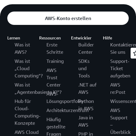
AWS-Konto erstellen
Lernen
Ressourcen
Entwickler
Hilfe
Was ist
Erste
Builder
Kontaktiere
AWS?
Schritte
Center
Sie uns
Was ist
Training
SDKs
Support-
„Cloud
und
Ticket
AWS
Computing“?
Tools
aufgeben
Trust
Was ist
Center
.NET auf
AWS
„Agentenbasierte KI“?
AWS
re:Post
AWS-
Hub für
Lösungsportfolio
Python
Wissenscen
Cloud-
in AWS
Architekturzentrum
AWS
Computing-
Java in
Support
Häufig
Konzepte
AWS
–
gestellte
AWS Cloud
Überblick
Fragen
PHP in