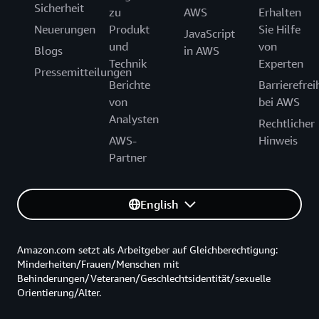
Sicherheit
zu
AWS
Erhalten
Neuerungen
Produkt
Sie Hilfe
JavaScript
und
von
Blogs
in AWS
Technik
Experten
Pressemitteilungen
Berichte
Barrierefrei
von
bei AWS
Analysten
Rechtlicher
AWS-
Hinweis
Partner
English
Amazon.com setzt als Arbeitgeber auf Gleichberechtigung:
Minderheiten/Frauen/Menschen mit
Behinderungen/Veteranen/Geschlechtsidentität/sexuelle
Orientierung/Alter.