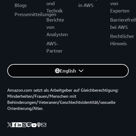
und
von
Blogs
in AWS
Technik
Experten
Pressemitteilungen
Berichte
Barrierefrei
von
bei AWS
Analysten
Rechtlicher
AWS-
Hinweis
Partner
English
Amazon.com setzt als Arbeitgeber auf Gleichberechtigung:
Minderheiten/Frauen/Menschen mit
Behinderungen/Veteranen/Geschlechtsidentität/sexuelle
Orientierung/Alter.