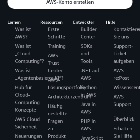
AWS-Konto erstellen
Lernen
Ressourcen
Entwickler
Hilfe
Was ist
Erste
Builder
Kontaktiere
AWS?
Schritte
Center
Sie uns
Was ist
Training
SDKs
Support-
„Cloud
und
Ticket
AWS
Computing“?
Tools
aufgeben
Trust
Was ist
Center
.NET auf
AWS
„Agentenbasierte KI“?
AWS
re:Post
AWS-
Hub für
Lösungsportfolio
Python
Wissenscen
Cloud-
in AWS
Architekturzentrum
AWS
Computing-
Java in
Support
Häufig
Konzepte
AWS
–
gestellte
AWS Cloud
Überblick
Fragen
PHP in
Sicherheit
zu
AWS
Erhalten
Neuerungen
Produkt
Sie Hilfe
JavaScript