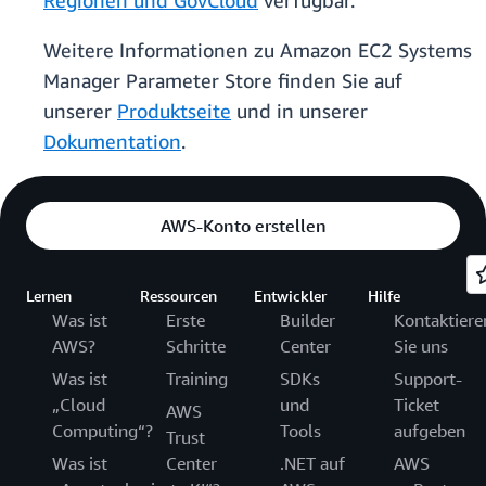
Regionen und GovCloud
verfügbar.
Weitere Informationen zu Amazon EC2 Systems
Manager Parameter Store finden Sie auf
unserer
Produktseite
und in unserer
Dokumentation
.
AWS-Konto erstellen
Lernen
Ressourcen
Entwickler
Hilfe
Was ist
Erste
Builder
Kontaktiere
AWS?
Schritte
Center
Sie uns
Was ist
Training
SDKs
Support-
„Cloud
und
Ticket
AWS
Computing“?
Tools
aufgeben
Trust
Was ist
Center
.NET auf
AWS