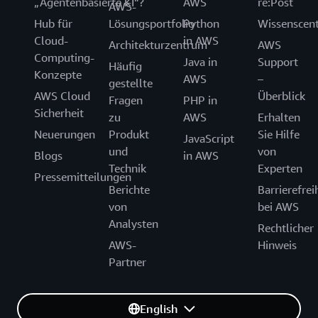
„Agentenbasierte KI“?
AWS
re:Post
AWS-
Hub für
Lösungsportfolio
Python
Wissenscen
Cloud-
in AWS
Architekturzentrum
AWS
Computing-
Java in
Support
Häufig
Konzepte
AWS
–
gestellte
AWS Cloud
Überblick
Fragen
PHP in
Sicherheit
zu
AWS
Erhalten
Neuerungen
Produkt
Sie Hilfe
JavaScript
und
von
Blogs
in AWS
Technik
Experten
Pressemitteilungen
Berichte
Barrierefrei
von
bei AWS
Analysten
Rechtlicher
AWS-
Hinweis
Partner
English