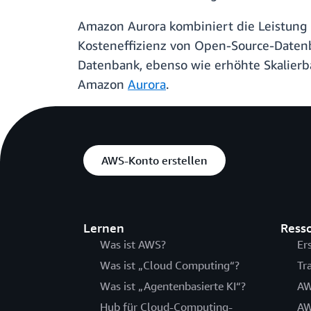
Amazon Aurora kombiniert die Leistung
Kosteneffizienz von Open-Source-Datenba
Datenbank, ebenso wie erhöhte Skalierbar
Amazon
Aurora
.
AWS-Konto erstellen
Lernen
Ress
Was ist AWS?
Er
Was ist „Cloud Computing“?
Tr
Was ist „Agentenbasierte KI“?
AW
Hub für Cloud-Computing-
AW