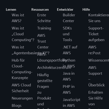
Lernen
Ressourcen
Entwickler
Hilfe
Was ist
Erste
Builder
Kontaktiere
AWS?
Schritte
Center
Sie uns
Was ist
Training
SDKs
Support-
„Cloud
und
Ticket
AWS
Computing“?
Tools
aufgeben
Trust
Was ist
Center
.NET auf
AWS
„Agentenbasierte KI“?
AWS
re:Post
AWS-
Hub für
Lösungsportfolio
Python
Wissenscen
Cloud-
in AWS
Architekturzentrum
AWS
Computing-
Java in
Support
Häufig
Konzepte
AWS
–
gestellte
AWS Cloud
Überblick
Fragen
PHP in
Sicherheit
zu
AWS
Erhalten
Neuerungen
Produkt
Sie Hilfe
JavaScript
und
von
Blogs
in AWS