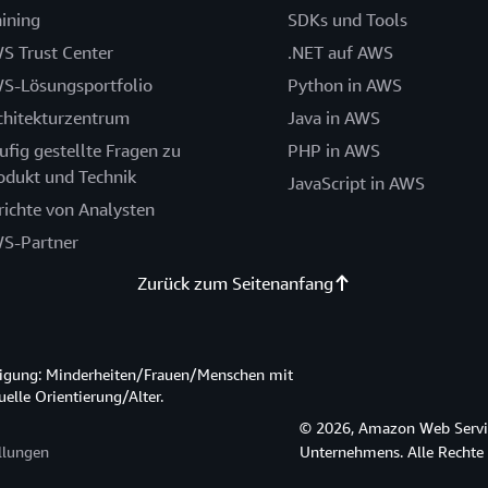
aining
SDKs und Tools
S Trust Center
.NET auf AWS
S-Lösungsportfolio
Python in AWS
chitekturzentrum
Java in AWS
ufig gestellte Fragen zu
PHP in AWS
odukt und Technik
JavaScript in AWS
richte von Analysten
S-Partner
Zurück zum Seitenanfang
htigung: Minderheiten/Frauen/Menschen mit
lle Orientierung/Alter.
© 2026, Amazon Web Service
llungen
Unternehmens. Alle Rechte 