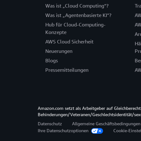
Was ist „Cloud Computing“?
Tr
Was ist „Agentenbasierte KI“?
AW
Hub für Cloud-Computing-
AW
Konzepte
Ar
AWS Cloud Sicherheit
Hä
Neuerungen
Pr
Blogs
Be
Pressemitteilungen
AW
Amazon.com setzt als Arbeitgeber auf Gleichberec
Behinderungen/Veteranen/Geschlechtsidentität/sexue
Datenschutz
Allgemeine Geschäftsbedingungen
Ihre Datenschutzoptionen
Cookie-Einste