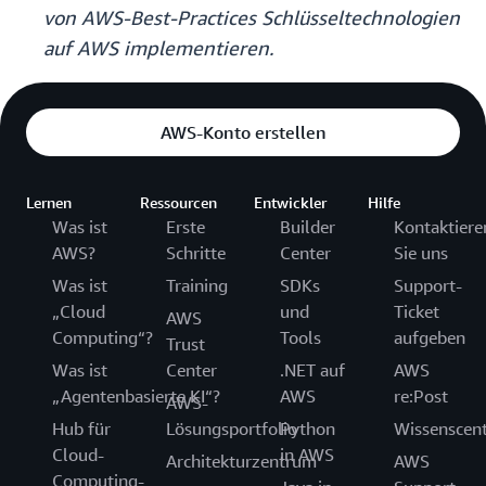
von AWS-Best-Practices Schlüsseltechnologien
auf AWS implementieren.
AWS-Konto erstellen
Lernen
Ressourcen
Entwickler
Hilfe
Was ist
Erste
Builder
Kontaktiere
AWS?
Schritte
Center
Sie uns
Was ist
Training
SDKs
Support-
„Cloud
und
Ticket
AWS
Computing“?
Tools
aufgeben
Trust
Was ist
Center
.NET auf
AWS
„Agentenbasierte KI“?
AWS
re:Post
AWS-
Hub für
Lösungsportfolio
Python
Wissenscen
Cloud-
in AWS
Architekturzentrum
AWS
Computing-