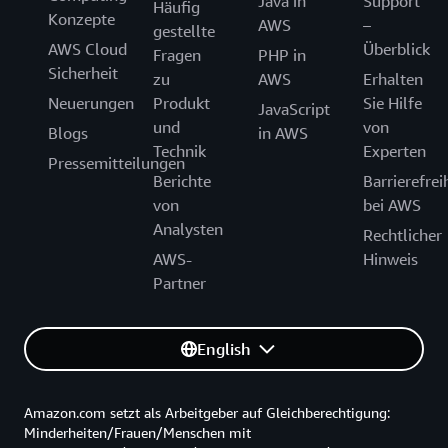
Java in
Support
Häufig
Konzepte
AWS
–
gestellte
AWS Cloud
Überblick
Fragen
PHP in
Sicherheit
zu
AWS
Erhalten
Neuerungen
Produkt
Sie Hilfe
JavaScript
und
von
Blogs
in AWS
Technik
Experten
Pressemitteilungen
Berichte
Barrierefrei
von
bei AWS
Analysten
Rechtlicher
AWS-
Hinweis
Partner
English
Amazon.com setzt als Arbeitgeber auf Gleichberechtigung:
Minderheiten/Frauen/Menschen mit