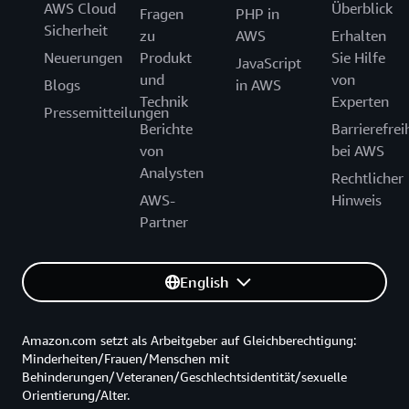
AWS Cloud
Überblick
Fragen
PHP in
Sicherheit
zu
AWS
Erhalten
Neuerungen
Produkt
Sie Hilfe
JavaScript
und
von
Blogs
in AWS
Technik
Experten
Pressemitteilungen
Berichte
Barrierefrei
von
bei AWS
Analysten
Rechtlicher
AWS-
Hinweis
Partner
English
Amazon.com setzt als Arbeitgeber auf Gleichberechtigung:
Minderheiten/Frauen/Menschen mit
Behinderungen/Veteranen/Geschlechtsidentität/sexuelle
Orientierung/Alter.