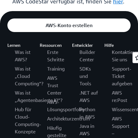
AWS CodeStar verfügbar ist, finden Sie
hier
.
AWS-Konto erstellen
Lernen
Ressourcen
Entwickler
Hilfe
Was ist
Erste
Builder
Kontaktiere
AWS?
Schritte
Center
Sie uns
Was ist
Training
SDKs
Support-
„Cloud
und
Ticket
AWS
Computing“?
Tools
aufgeben
Trust
Was ist
Center
.NET auf
AWS
„Agentenbasierte KI“?
AWS
re:Post
AWS-
Hub für
Lösungsportfolio
Python
Wissenscen
Cloud-
in AWS
Architekturzentrum
AWS
Computing-
Java in
Support
Häufig
Konzepte
AWS
–
gestellte