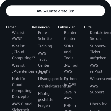
AWS-Konto erstellen
Lernen
Ressourcen
Entwickler
Hilfe
Was ist
Erste
Builder
Kontaktiere
AWS?
Schritte
Center
Sie uns
Was ist
Training
SDKs
Support-
„Cloud
und
Ticket
AWS
Computing“?
Tools
aufgeben
Trust
Was ist
Center
.NET auf
AWS
„Agentenbasierte KI“?
AWS
re:Post
AWS-
Hub für
Lösungsportfolio
Python
Wissenscen
Cloud-
in AWS
Architekturzentrum
AWS
Computing-
Java in
Support
Häufig
Konzepte
AWS
–
gestellte
AWS Cloud
Überblick
Fragen
PHP in
Sicherheit