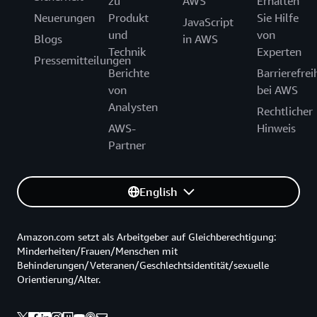
zu
AWS
Erhalten
Neuerungen
Produkt
Sie Hilfe
JavaScript
und
von
Blogs
in AWS
Technik
Experten
Pressemitteilungen
Berichte
Barrierefrei
von
bei AWS
Analysten
Rechtlicher
AWS-
Hinweis
Partner
English
Amazon.com setzt als Arbeitgeber auf Gleichberechtigung:
Minderheiten/Frauen/Menschen mit
Behinderungen/Veteranen/Geschlechtsidentität/sexuelle
Orientierung/Alter.