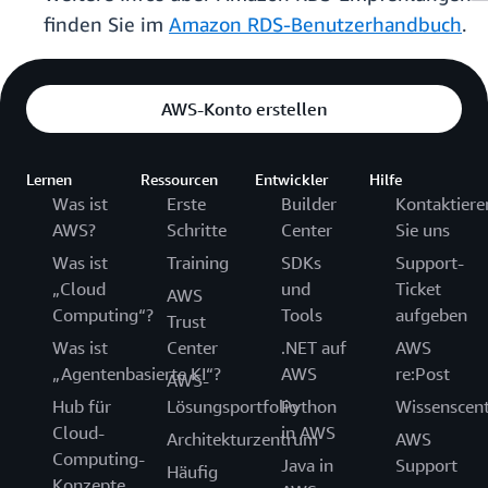
finden Sie im
Amazon RDS-Benutzerhandbuch
.
AWS-Konto erstellen
Lernen
Ressourcen
Entwickler
Hilfe
Was ist
Erste
Builder
Kontaktiere
AWS?
Schritte
Center
Sie uns
Was ist
Training
SDKs
Support-
„Cloud
und
Ticket
AWS
Computing“?
Tools
aufgeben
Trust
Was ist
Center
.NET auf
AWS
„Agentenbasierte KI“?
AWS
re:Post
AWS-
Hub für
Lösungsportfolio
Python
Wissenscen
Cloud-
in AWS
Architekturzentrum
AWS
Computing-
Java in
Support
Häufig
Konzepte