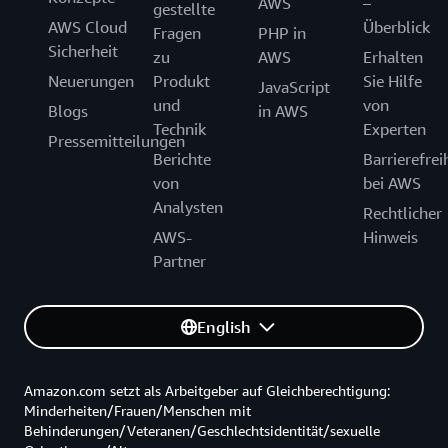
AWS
–
gestellte
AWS Cloud
Überblick
Fragen
PHP in
Sicherheit
zu
AWS
Erhalten
Neuerungen
Produkt
Sie Hilfe
JavaScript
und
von
Blogs
in AWS
Technik
Experten
Pressemitteilungen
Berichte
Barrierefrei
von
bei AWS
Analysten
Rechtlicher
AWS-
Hinweis
Partner
English
Amazon.com setzt als Arbeitgeber auf Gleichberechtigung:
Minderheiten/Frauen/Menschen mit
Behinderungen/Veteranen/Geschlechtsidentität/sexuelle