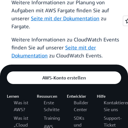
Weitere Informationen zur Planung von
Aufgaben mit AWS Fargate finden Sie auf
unserer
Seite mit der Dokumentation
zu
Fargate.
Weitere Informationen zu CloudWatch Events
finden Sie auf unserer
Seite mit der
Dokumentation
zu CloudWatch Events.
AWS-Konto erstellen
Lernen
Ressourcen
Entwickler
Hilfe
Was ist
Erste
Builder
Kontaktiere
AWS?
Schritte
Center
Sie uns
Was ist
Training
SDKs
Support-
„Cloud
und
Ticket
AWS