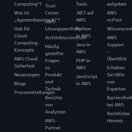
Computing“?
Tools
aufgeben
Trust
Was ist
Center
.NET auf
AWS
„Agentenbasierte KI“?
AWS
re:Post
AWS-
Hub für
Lösungsportfolio
Python
Wissenscen
Cloud-
in AWS
Architekturzentrum
AWS
Computing-
Java in
Support
Häufig
Konzepte
AWS
–
gestellte
AWS Cloud
Überblick
Fragen
PHP in
Sicherheit
zu
AWS
Erhalten
Neuerungen
Produkt
Sie Hilfe
JavaScript
und
von
Blogs
in AWS
Technik
Experten
Pressemitteilungen
Berichte
Barrierefrei
von
bei AWS
Analysten
Rechtlicher
AWS-
Hinweis
Partner