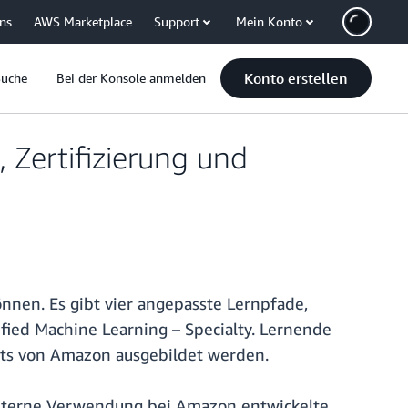
uns
AWS Marketplace
Support
Mein Konto
Konto erstellen
Suche
Bei der Konsole anmelden
 Zertifizierung und
nen. Es gibt vier angepasste Lernpfade,
fied Machine Learning – Specialty. Lernende
ists von Amazon ausgebildet werden.
interne Verwendung bei Amazon entwickelte