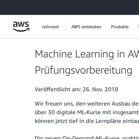
Überspringen zum Hauptinhalt
re:Invent
AWS entdecken
Produkte
Machine Learning in AW
Prüfungsvorbereitung
Veröffentlicht am:
26. Nov. 2018
Wir freuen uns, den weiteren Ausbau de
über 30 digitale ML-Kurse mit insgesam
können jetzt tief in die Lernpläne eint
Die neuen On-Demand-ML-Kurse, praktis