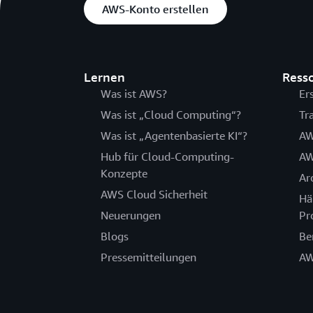
AWS-Konto erstellen
Lernen
Ress
Was ist AWS?
Er
Was ist „Cloud Computing“?
Tr
Was ist „Agentenbasierte KI“?
AW
Hub für Cloud-Computing-
AW
Konzepte
Ar
AWS Cloud Sicherheit
Hä
Neuerungen
Pr
Blogs
Be
Pressemitteilungen
AW