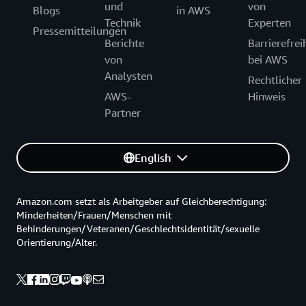
und
von
Blogs
in AWS
Technik
Experten
Pressemitteilungen
Berichte
Barrierefrei
von
bei AWS
Analysten
Rechtlicher
AWS-
Hinweis
Partner
English
Amazon.com setzt als Arbeitgeber auf Gleichberechtigung:
Minderheiten/Frauen/Menschen mit
Behinderungen/Veteranen/Geschlechtsidentität/sexuelle
Orientierung/Alter.