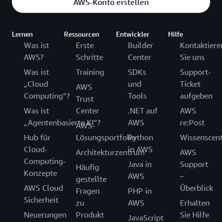
AWS-Konto erstellen
Lernen
Ressourcen
Entwickler
Hilfe
Was ist
Erste
Builder
Kontaktiere
AWS?
Schritte
Center
Sie uns
Was ist
Training
SDKs
Support-
„Cloud
und
Ticket
AWS
Computing“?
Tools
aufgeben
Trust
Was ist
Center
.NET auf
AWS
„Agentenbasierte KI“?
AWS
re:Post
AWS-
Hub für
Lösungsportfolio
Python
Wissenscen
Cloud-
in AWS
Architekturzentrum
AWS
Computing-
Java in
Support
Häufig
Konzepte
AWS
–
gestellte
AWS Cloud
Überblick
Fragen
PHP in
Sicherheit
zu
AWS
Erhalten
Neuerungen
Produkt
Sie Hilfe
JavaScript