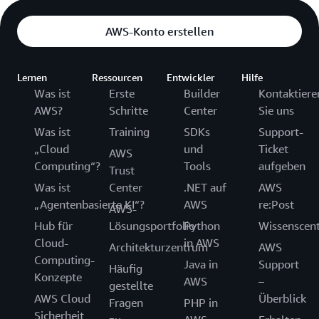
AWS-Konto erstellen
Lernen
Ressourcen
Entwickler
Hilfe
Was ist
Erste
Builder
Kontaktiere
AWS?
Schritte
Center
Sie uns
Was ist
Training
SDKs
Support-
„Cloud
und
Ticket
AWS
Computing“?
Tools
aufgeben
Trust
Was ist
Center
.NET auf
AWS
„Agentenbasierte KI“?
AWS
re:Post
AWS-
Hub für
Lösungsportfolio
Python
Wissenscen
Cloud-
in AWS
Architekturzentrum
AWS
Computing-
Java in
Support
Häufig
Konzepte
AWS
–
gestellte
AWS Cloud
Überblick
Fragen
PHP in
Sicherheit