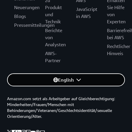
zu
AWS
Erhalten
Neuerungen
Produkt
Sie Hilfe
JavaScript
und
von
Blogs
in AWS
Technik
Experten
Pressemitteilungen
Berichte
Barrierefrei
von
bei AWS
Analysten
Rechtlicher
AWS-
Hinweis
Partner
English
Amazon.com setzt als Arbeitgeber auf Gleichberechtigung:
Minderheiten/Frauen/Menschen mit
Behinderungen/Veteranen/Geschlechtsidentität/sexuelle
Orientierung/Alter.