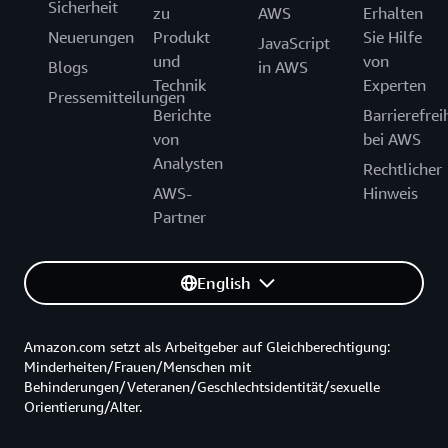
Sicherheit
zu
AWS
Erhalten
Neuerungen
Produkt
Sie Hilfe
JavaScript
und
von
Blogs
in AWS
Technik
Experten
Pressemitteilungen
Berichte
Barrierefrei
von
bei AWS
Analysten
Rechtlicher
AWS-
Hinweis
Partner
English
Amazon.com setzt als Arbeitgeber auf Gleichberechtigung:
Minderheiten/Frauen/Menschen mit
Behinderungen/Veteranen/Geschlechtsidentität/sexuelle
Orientierung/Alter.