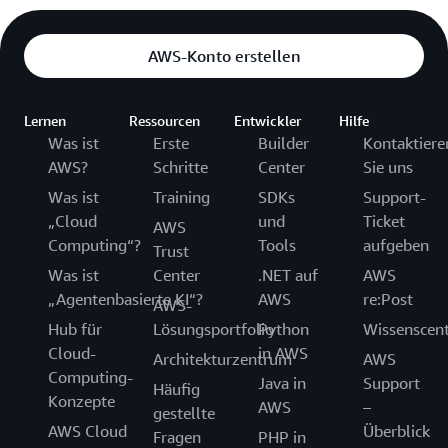
AWS-Konto erstellen
Lernen
Ressourcen
Entwickler
Hilfe
Was ist
Erste
Builder
Kontaktiere
AWS?
Schritte
Center
Sie uns
Was ist
Training
SDKs
Support-
„Cloud
und
Ticket
AWS
Computing“?
Tools
aufgeben
Trust
Was ist
Center
.NET auf
AWS
„Agentenbasierte KI“?
AWS
re:Post
AWS-
Hub für
Lösungsportfolio
Python
Wissenscen
Cloud-
in AWS
Architekturzentrum
AWS
Computing-
Java in
Support
Häufig
Konzepte
AWS
–
gestellte
AWS Cloud
Überblick
Fragen
PHP in