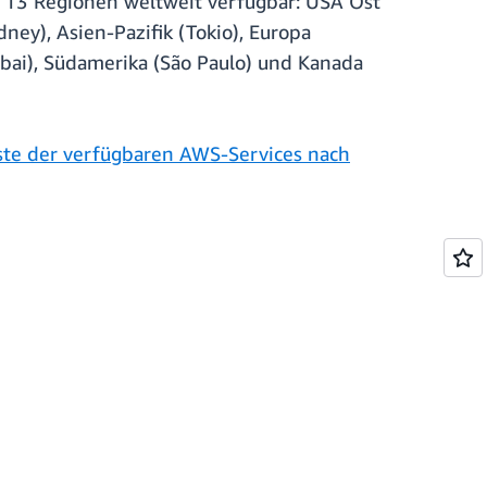
in 13 Regionen weltweit verfügbar: USA Ost
dney), Asien-Pazifik (Tokio), Europa
umbai), Südamerika (São Paulo) und Kanada
ste der verfügbaren AWS-Services nach