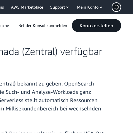
uns
AWS Marketplace
Support
Mein Konto
Konto erstellen
Suche
Bei der Konsole anmelden
ada (Zentral) verfügbar
entral) bekannt zu geben. OpenSearch
 Sie Such- und Analyse-Workloads ganz
rverless stellt automatisch Ressourcen
 im Millisekundenbereich bei wechselnden