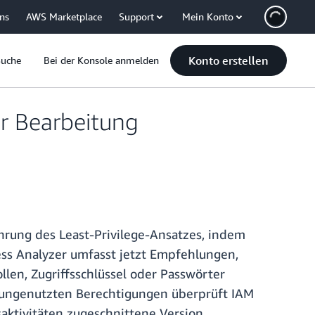
uns
AWS Marketplace
Support
Mein Konto
Konto erstellen
Suche
Bei der Konsole anmelden
ur Bearbeitung
hrung des Least-Privilege-Ansatzes, indem
ess Analyzer umfasst jetzt Empfehlungen,
len, Zugriffsschlüssel oder Passwörter
ei ungenutzten Berechtigungen überprüft IAM
saktivitäten zugeschnittene Version.