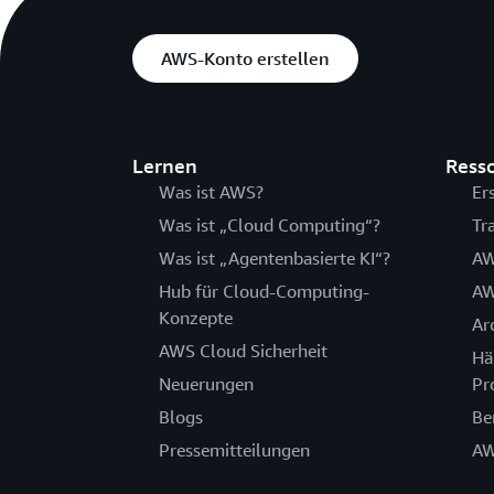
AWS-Konto erstellen
Lernen
Ress
Was ist AWS?
Er
Was ist „Cloud Computing“?
Tr
Was ist „Agentenbasierte KI“?
AW
Hub für Cloud-Computing-
AW
Konzepte
Ar
AWS Cloud Sicherheit
Hä
Neuerungen
Pr
Blogs
Be
Pressemitteilungen
AW