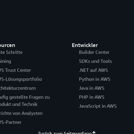
ourcen
Entwickler
ste Schritte
Builder Center
aining
SDKs und Tools
S Trust Center
.NET auf AWS
S-Lösungsportfolio
Python in AWS
chitekturzentrum
Java in AWS
ufig gestellte Fragen zu
PHP in AWS
odukt und Technik
JavaScript in AWS
richte von Analysten
S-Partner
Zurück zum Seitenanfang