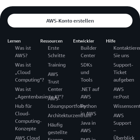
AWS-Konto erstellen
Lernen
Ressourcen
Entwickler
Hilfe
Was ist
Erste
Builder
Kontaktiere
AWS?
Schritte
Center
Sie uns
Was ist
Training
SDKs
Support-
„Cloud
und
Ticket
AWS
Computing“?
Tools
aufgeben
Trust
Was ist
Center
.NET auf
AWS
„Agentenbasierte KI“?
AWS
re:Post
AWS-
Hub für
Lösungsportfolio
Python
Wissenscen
Cloud-
in AWS
Architekturzentrum
AWS
Computing-
Java in
Support
Häufig
Konzepte
AWS
–
gestellte
AWS Cloud
Überblick
Fragen
PHP in