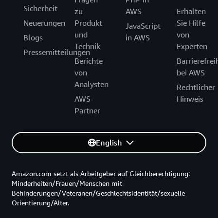
Sicherheit
zu
AWS
Erhalten
Neuerungen
Produkt
Sie Hilfe
JavaScript
und
von
Blogs
in AWS
Technik
Experten
Pressemitteilungen
Berichte
Barrierefrei
von
bei AWS
Analysten
Rechtlicher
AWS-
Hinweis
Partner
English
Amazon.com setzt als Arbeitgeber auf Gleichberechtigung:
Minderheiten/Frauen/Menschen mit
Behinderungen/Veteranen/Geschlechtsidentität/sexuelle
Orientierung/Alter.