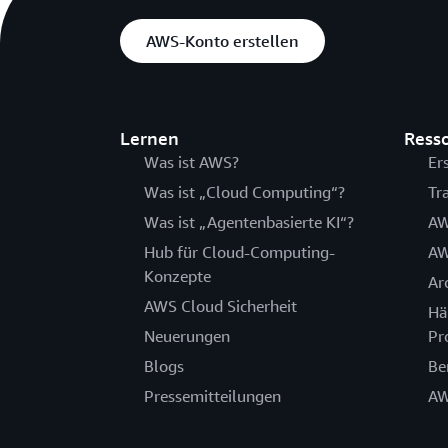
AWS-Konto erstellen
Lernen
Ress
Was ist AWS?
Er
Was ist „Cloud Computing“?
Tr
Was ist „Agentenbasierte KI“?
AW
Hub für Cloud-Computing-
AW
Konzepte
Ar
AWS Cloud Sicherheit
Hä
Neuerungen
Pr
Blogs
Be
Pressemitteilungen
AW