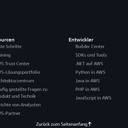
ourcen
Entwickler
ste Schritte
Builder Center
aining
SDKs und Tools
S Trust Center
.NET auf AWS
S-Lösungsportfolio
Python in AWS
chitekturzentrum
Java in AWS
ufig gestellte Fragen zu
PHP in AWS
odukt und Technik
JavaScript in AWS
richte von Analysten
S-Partner
Zurück zum Seitenanfang