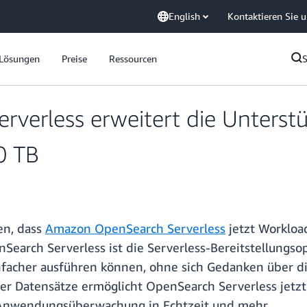
English
Kontaktieren Sie 
Lösungen
Preise
Ressourcen
erless erweitert die Unterstüt
0 TB
en, dass
Amazon OpenSearch Serverless
jetzt Workload
Search Serverless ist die Serverless-Bereitstellungs
nfacher ausführen können, ohne sich Gedanken über d
er Datensätze ermöglicht OpenSearch Serverless jetz
, Anwendungsüberwachung in Echtzeit und mehr.