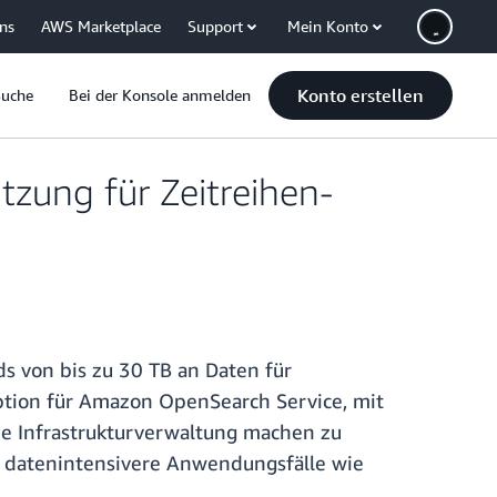
uns
AWS Marketplace
Support
Mein Konto
Konto erstellen
Suche
Bei der Konsole anmelden
zung für Zeitreihen-
s von bis zu 30 TB an Daten für
option für Amazon OpenSearch Service, mit
ie Infrastrukturverwaltung machen zu
t datenintensivere Anwendungsfälle wie