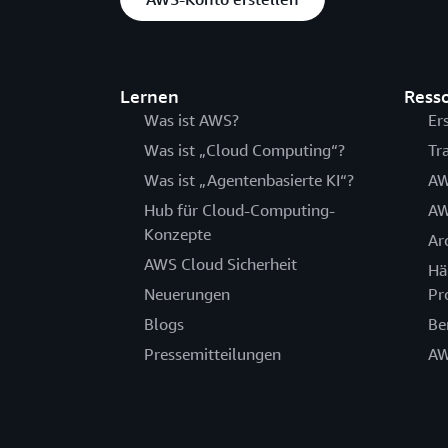
Lernen
Ress
Was ist AWS?
Er
Was ist „Cloud Computing“?
Tr
Was ist „Agentenbasierte KI“?
AW
Hub für Cloud-Computing-
AW
Konzepte
Ar
AWS Cloud Sicherheit
Hä
Neuerungen
Pr
Blogs
Be
Pressemitteilungen
AW