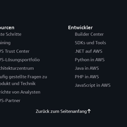
ourcen
Entwickler
ste Schritte
Builder Center
aining
SDKs und Tools
S Trust Center
.NET auf AWS
S-Lösungsportfolio
Python in AWS
chitekturzentrum
Java in AWS
ufig gestellte Fragen zu
PHP in AWS
odukt und Technik
JavaScript in AWS
richte von Analysten
S-Partner
Zurück zum Seitenanfang