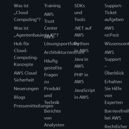
Was ist
Training
SDKs
Support-
„Cloud
und
Ticket
AWS
Computing“?
Tools
aufgeben
Trust
Was ist
Center
.NET auf
AWS
„Agentenbasierte KI“?
AWS
re:Post
AWS-
Hub für
Lösungsportfolio
Python
Wissenscen
Cloud-
in AWS
Architekturzentrum
AWS
Computing-
Java in
Support
Häufig
Konzepte
AWS
–
gestellte
AWS Cloud
Überblick
Fragen
PHP in
Sicherheit
zu
AWS
Erhalten
Neuerungen
Produkt
Sie Hilfe
JavaScript
und
von
Blogs
in AWS
Technik
Experten
Pressemitteilungen
Berichte
Barrierefrei
von
bei AWS
Analysten
Rechtlicher