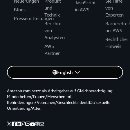
Neuerungen
Produkt
Sie Hilfe
JavaScript
und
von
Blogs
in AWS
Technik
Experten
Pressemitteilungen
Berichte
Barrierefrei
von
bei AWS
Analysten
Rechtlicher
AWS-
Hinweis
Partner
English
Amazon.com setzt als Arbeitgeber auf Gleichberechtigung:
Minderheiten/Frauen/Menschen mit
Behinderungen/Veteranen/Geschlechtsidentität/sexuelle
Orientierung/Alter.