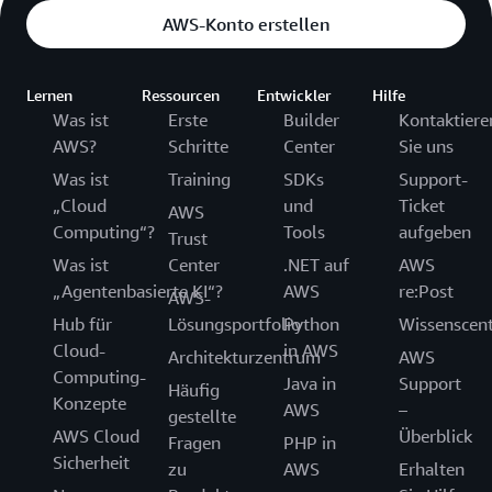
AWS-Konto erstellen
Lernen
Ressourcen
Entwickler
Hilfe
Was ist
Erste
Builder
Kontaktiere
AWS?
Schritte
Center
Sie uns
Was ist
Training
SDKs
Support-
„Cloud
und
Ticket
AWS
Computing“?
Tools
aufgeben
Trust
Was ist
Center
.NET auf
AWS
„Agentenbasierte KI“?
AWS
re:Post
AWS-
Hub für
Lösungsportfolio
Python
Wissenscen
Cloud-
in AWS
Architekturzentrum
AWS
Computing-
Java in
Support
Häufig
Konzepte
AWS
–
gestellte
AWS Cloud
Überblick
Fragen
PHP in
Sicherheit
zu
AWS
Erhalten