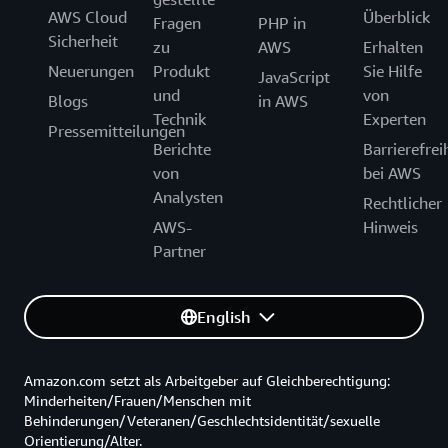
AWS Cloud
Überblick
Fragen
PHP in
Sicherheit
zu
AWS
Erhalten
Neuerungen
Produkt
Sie Hilfe
JavaScript
und
von
Blogs
in AWS
Technik
Experten
Pressemitteilungen
Berichte
Barrierefrei
von
bei AWS
Analysten
Rechtlicher
AWS-
Hinweis
Partner
English
Amazon.com setzt als Arbeitgeber auf Gleichberechtigung:
Minderheiten/Frauen/Menschen mit
Behinderungen/Veteranen/Geschlechtsidentität/sexuelle
Orientierung/Alter.