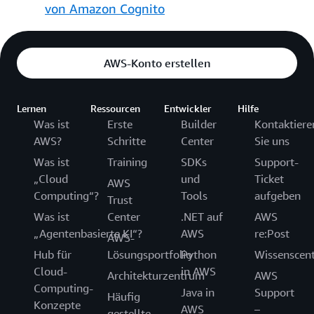
von Amazon Cognito
AWS-Konto erstellen
Lernen
Ressourcen
Entwickler
Hilfe
Was ist
Erste
Builder
Kontaktiere
AWS?
Schritte
Center
Sie uns
Was ist
Training
SDKs
Support-
„Cloud
und
Ticket
AWS
Computing“?
Tools
aufgeben
Trust
Was ist
Center
.NET auf
AWS
„Agentenbasierte KI“?
AWS
re:Post
AWS-
Hub für
Lösungsportfolio
Python
Wissenscen
Cloud-
in AWS
Architekturzentrum
AWS
Computing-
Java in
Support
Häufig
Konzepte
AWS
–
gestellte