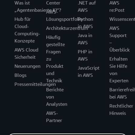
Was ist
Center
.NET auf
AWS
„Agentenbasierte KI“?
AWS
re:Post
AWS-
Hub für
Lösungsportfolio
Python
Wissenscen
Cloud-
in AWS
Architekturzentrum
AWS
Computing-
Java in
Support
Häufig
Konzepte
AWS
–
gestellte
AWS Cloud
Überblick
Fragen
PHP in
Sicherheit
zu
AWS
Erhalten
Neuerungen
Produkt
Sie Hilfe
JavaScript
und
von
Blogs
in AWS
Technik
Experten
Pressemitteilungen
Berichte
Barrierefrei
von
bei AWS
Analysten
Rechtlicher
AWS-
Hinweis
Partner