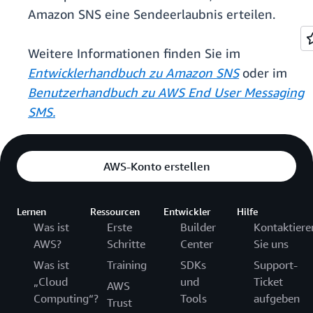
Amazon SNS eine Sendeerlaubnis erteilen.
Weitere Informationen finden Sie im
Entwicklerhandbuch zu Amazon SNS
oder im
Benutzerhandbuch zu AWS End User Messaging
SMS.
AWS-Konto erstellen
Lernen
Ressourcen
Entwickler
Hilfe
Was ist
Erste
Builder
Kontaktiere
AWS?
Schritte
Center
Sie uns
Was ist
Training
SDKs
Support-
„Cloud
und
Ticket
AWS
Computing“?
Tools
aufgeben
Trust