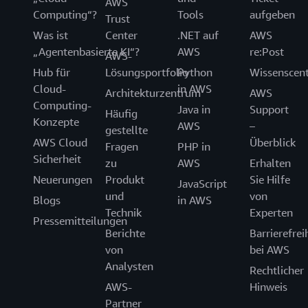
AWS
Computing“?
Tools
aufgeben
Trust
Was ist
Center
.NET auf
AWS
„Agentenbasierte KI“?
AWS
re:Post
AWS-
Hub für
Lösungsportfolio
Python
Wissenscen
Cloud-
in AWS
Architekturzentrum
AWS
Computing-
Java in
Support
Häufig
Konzepte
AWS
–
gestellte
AWS Cloud
Überblick
Fragen
PHP in
Sicherheit
zu
AWS
Erhalten
Neuerungen
Produkt
Sie Hilfe
JavaScript
und
von
Blogs
in AWS
Technik
Experten
Pressemitteilungen
Berichte
Barrierefrei
von
bei AWS
Analysten
Rechtlicher
AWS-
Hinweis
Partner