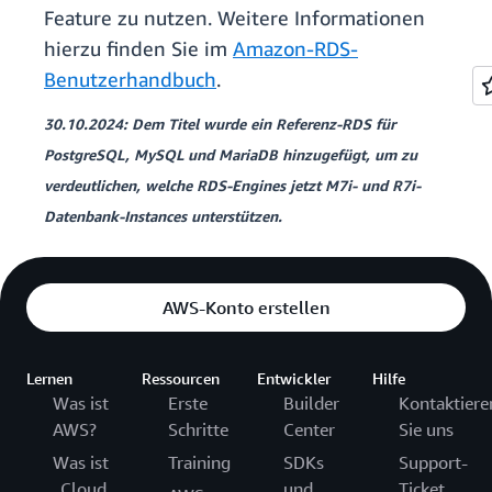
Feature zu nutzen. Weitere Informationen
hierzu finden Sie im
Amazon-RDS-
Benutzerhandbuch
.
30.10.2024: Dem Titel wurde ein Referenz-RDS für
PostgreSQL, MySQL und MariaDB hinzugefügt, um zu
verdeutlichen, welche RDS-Engines jetzt M7i- und R7i-
Datenbank-Instances unterstützen.
AWS-Konto erstellen
Lernen
Ressourcen
Entwickler
Hilfe
Was ist
Erste
Builder
Kontaktiere
AWS?
Schritte
Center
Sie uns
Was ist
Training
SDKs
Support-
„Cloud
und
Ticket