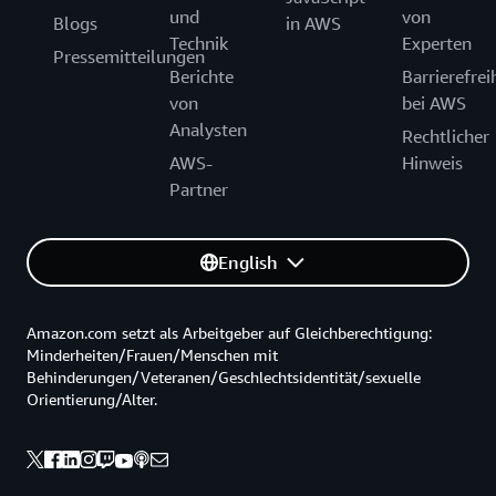
und
von
Blogs
in AWS
Technik
Experten
Pressemitteilungen
Berichte
Barrierefrei
von
bei AWS
Analysten
Rechtlicher
AWS-
Hinweis
Partner
English
Amazon.com setzt als Arbeitgeber auf Gleichberechtigung:
Minderheiten/Frauen/Menschen mit
Behinderungen/Veteranen/Geschlechtsidentität/sexuelle
Orientierung/Alter.