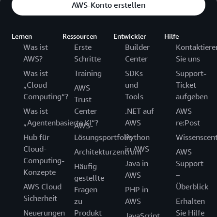
AWS-Konto erstellen
Lernen
Ressourcen
Entwickler
Hilfe
Was ist
Erste
Builder
Kontaktiere
AWS?
Schritte
Center
Sie uns
Was ist
Training
SDKs
Support-
„Cloud
und
Ticket
AWS
Computing“?
Tools
aufgeben
Trust
Was ist
Center
.NET auf
AWS
„Agentenbasierte KI“?
AWS
re:Post
AWS-
Hub für
Lösungsportfolio
Python
Wissenscen
Cloud-
in AWS
Architekturzentrum
AWS
Computing-
Java in
Support
Häufig
Konzepte
AWS
–
gestellte
AWS Cloud
Überblick
Fragen
PHP in
Sicherheit
zu
AWS
Erhalten
Neuerungen
Produkt
Sie Hilfe
JavaScript