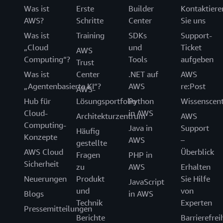
Was ist
Erste
Builder
Kontaktiere
AWS?
Schritte
Center
Sie uns
Was ist
Training
SDKs
Support-
„Cloud
und
Ticket
AWS
Computing“?
Tools
aufgeben
Trust
Was ist
Center
.NET auf
AWS
„Agentenbasierte KI“?
AWS
re:Post
AWS-
Hub für
Lösungsportfolio
Python
Wissenscen
Cloud-
in AWS
Architekturzentrum
AWS
Computing-
Java in
Support
Häufig
Konzepte
AWS
–
gestellte
AWS Cloud
Überblick
Fragen
PHP in
Sicherheit
zu
AWS
Erhalten
Neuerungen
Produkt
Sie Hilfe
JavaScript
und
von
Blogs
in AWS
Technik
Experten
Pressemitteilungen
Berichte
Barrierefrei