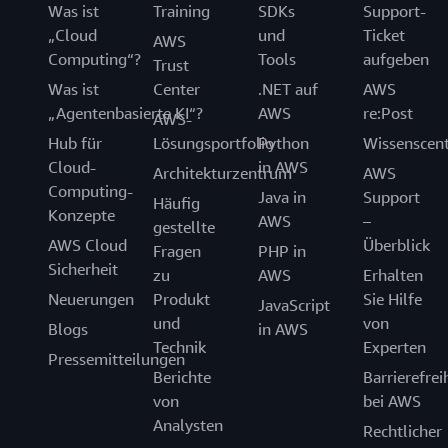
Was ist
Training
SDKs
Support-
„Cloud
und
Ticket
AWS
Computing“?
Tools
aufgeben
Trust
Was ist
Center
.NET auf
AWS
„Agentenbasierte KI“?
AWS
re:Post
AWS-
Hub für
Lösungsportfolio
Python
Wissenscen
Cloud-
in AWS
Architekturzentrum
AWS
Computing-
Java in
Support
Häufig
Konzepte
AWS
–
gestellte
AWS Cloud
Überblick
Fragen
PHP in
Sicherheit
zu
AWS
Erhalten
Neuerungen
Produkt
Sie Hilfe
JavaScript
und
von
Blogs
in AWS
Technik
Experten
Pressemitteilungen
Berichte
Barrierefrei
von
bei AWS
Analysten
Rechtlicher