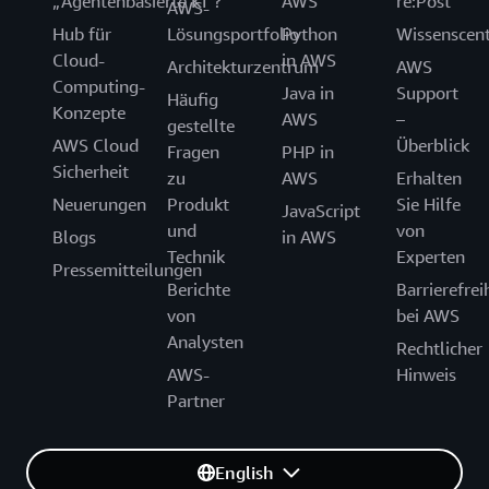
„Agentenbasierte KI“?
AWS
re:Post
AWS-
Hub für
Lösungsportfolio
Python
Wissenscen
Cloud-
in AWS
Architekturzentrum
AWS
Computing-
Java in
Support
Häufig
Konzepte
AWS
–
gestellte
AWS Cloud
Überblick
Fragen
PHP in
Sicherheit
zu
AWS
Erhalten
Neuerungen
Produkt
Sie Hilfe
JavaScript
und
von
Blogs
in AWS
Technik
Experten
Pressemitteilungen
Berichte
Barrierefrei
von
bei AWS
Analysten
Rechtlicher
AWS-
Hinweis
Partner
English