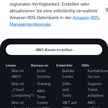
regionalen Verfügbarkeit. Erstellen oder
aktualisieren Sie eine vollständig verwaltete
Amazon-RDS-Datenbank in der
Amazon-RDS-
Managementkonsole
.
AWS-Konto erstellen
Lernen
Ressourcen
Entwickler
Hilfe
Was ist
Erste
Builder
Kontaktiere
AWS?
Schritte
Center
Sie uns
Was ist
Training
SDKs
Support-
„Cloud
und
Ticket
AWS
Computing“?
Tools
aufgeben
Trust
Was ist
Center
.NET auf
AWS