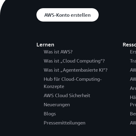
AWS-Konto erstellen
Lernen
Ress
Was ist AWS?
Er
Was ist „Cloud Computing“?
Tr
Was ist „Agentenbasierte KI“?
AW
Hub für Cloud-Computing-
AW
Konzepte
Ar
AWS Cloud Sicherheit
Hä
Neuerungen
Pr
Blogs
Be
Pressemitteilungen
AW