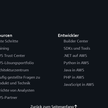
ourcen
Entwickler
ste Schritte
Builder Center
aining
SDKs und Tools
S Trust Center
.NET auf AWS
S-Lösungsportfolio
Python in AWS
chitekturzentrum
Java in AWS
ufig gestellte Fragen zu
PHP in AWS
odukt und Technik
JavaScript in AWS
richte von Analysten
S-Partner
Zurück zum Seitenanfang