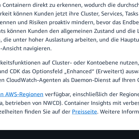
 Containern direkt zu erkennen, wodurch die durchsch
keit können Kunden jetzt ihre Cluster, Services, Tas
kennen und Risiken proaktiv mindern, bevor das Endben
hts können Kunden den allgemeinen Zustand und die L
n, die unter hoher Auslastung arbeiten, und die Hauptu
-Ansicht navigieren.
keitsfunktionen auf Cluster- oder Kontoebene nutzen
und CDK das Optionsfeld „Enhanced“ (Erweitert) ausw
en CloudWatch-Agenten als Daemon-Dienst auf Ihren Co
hen AWS-Regionen
verfügbar, einschließlich der Regio
a, betrieben von NWCD). Container Insights mit verbe
zelheiten finden Sie auf der
Preisseite
. Weitere Infor