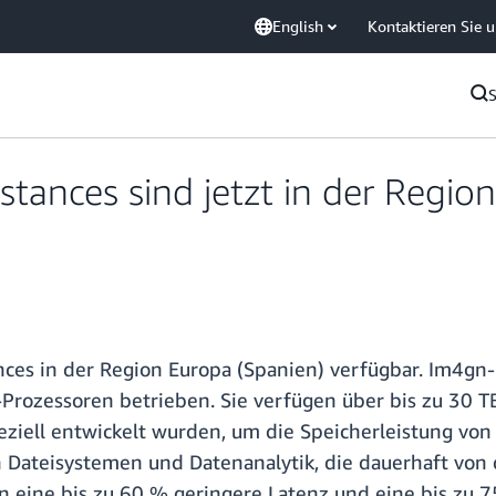
English
Kontaktieren Sie 
nces sind jetzt in der Region
es in der Region Europa (Spanien) verfügbar. Im4gn-
ozessoren betrieben. Sie verfügen über bis zu 30 T
eziell entwickelt wurden, um die Speicherleistung vo
 Dateisystemen und Datenanalytik, die dauerhaft von 
eine bis zu 60 % geringere Latenz und eine bis zu 75