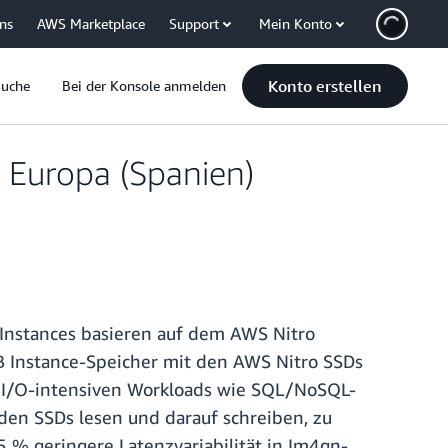
uns
AWS Marketplace
Support
Mein Konto
Konto erstellen
Suche
Bei der Konsole anmelden
 Europa (Spanien)
Instances basieren auf dem AWS Nitro
B Instance-Speicher mit den AWS Nitro SSDs
n I/O-intensiven Workloads wie SQL/NoSQL-
den SSDs lesen und darauf schreiben, zu
 % geringere Latenzvariabilität in Im4gn-