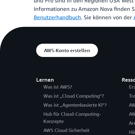
und Pro sind in den Regionen USA West
Informationen zu Amazon Nova finden S
Benutzerhandbuch
. Sie können von der
AWS-Konto erstellen
Lernen
Ress
Was ist AWS?
Er
Was ist „Cloud Computing“?
Tr
Was ist „Agentenbasierte KI“?
AW
Hub für Cloud-Computing-
AW
Konzepte
Ar
AWS Cloud Sicherheit
Hä