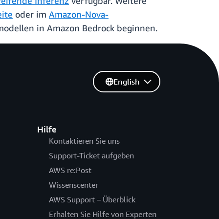
reifende Inferenz
verfügbar. Weitere
ite
oder im
Amazon-Nova-
odellen in Amazon Bedrock beginnen.
English
Hilfe
Kontaktieren Sie uns
Support-Ticket aufgeben
AWS re:Post
Wissenscenter
AWS Support – Überblick
Erhalten Sie Hilfe von Experten