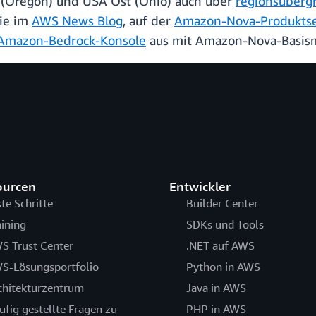
 (Oregon) und USA Ost (Ohio) auch über
regionsüberg
ie im
AWS News Blog
, auf der
Amazon-Nova-Produktse
Amazon-Bedrock-Konsole
aus mit Amazon-Nova-Basism
ourcen
Entwickler
ste Schritte
Builder Center
aining
SDKs und Tools
S Trust Center
.NET auf AWS
S-Lösungsportfolio
Python in AWS
chitekturzentrum
Java in AWS
ufig gestellte Fragen zu
PHP in AWS