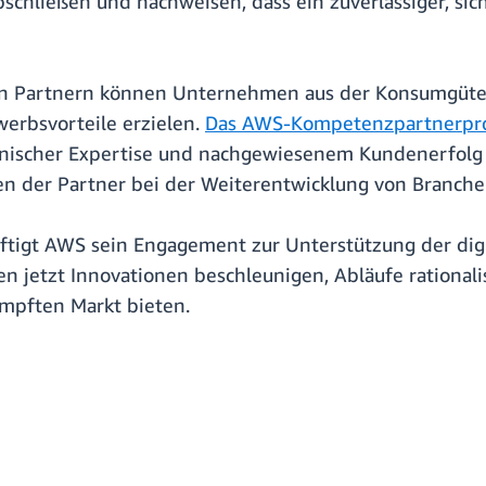
hließen und nachweisen, dass ein zuverlässiger, sich
n Partnern können Unternehmen aus der Konsumgüteri
erbsvorteile erzielen.
Das AWS-Kompetenzpartnerp
hnischer Expertise und nachgewiesenem Kundenerfol
ten der Partner bei der Weiterentwicklung von Branch
tigt AWS sein Engagement zur Unterstützung der digi
 jetzt Innovationen beschleunigen, Abläufe rational
mpften Markt bieten.