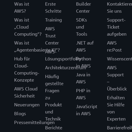
Was ist
Erste
Builder
Kontaktiere
AWS?
Schritte
Center
Sie uns
Was ist
Training
SDKs
Support-
„Cloud
und
Ticket
AWS
Computing“?
Tools
aufgeben
Trust
Was ist
Center
.NET auf
AWS
„Agentenbasierte KI“?
AWS
re:Post
AWS-
Hub für
Lösungsportfolio
Python
Wissenscen
Cloud-
in AWS
Architekturzentrum
AWS
Computing-
Java in
Support
Häufig
Konzepte
AWS
–
gestellte
AWS Cloud
Überblick
Fragen
PHP in
Sicherheit
zu
AWS
Erhalten
Neuerungen
Produkt
Sie Hilfe
JavaScript
und
von
Blogs
in AWS
Technik
Experten
Pressemitteilungen
Berichte
Barrierefrei