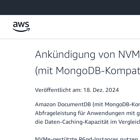
Überspringen zum Hauptinhalt
Ankündigung von NVMe
(mit MongoDB-Kompatib
Veröffentlicht am:
18. Dez. 2024
Amazon DocumentDB (mit MongoDB-Kompati
Abfrageleistung für Anwendungen mit gr
die Daten-Caching-Kapazität im Vergleic
NVMe-gestützte R6gd-Instances nutzen d