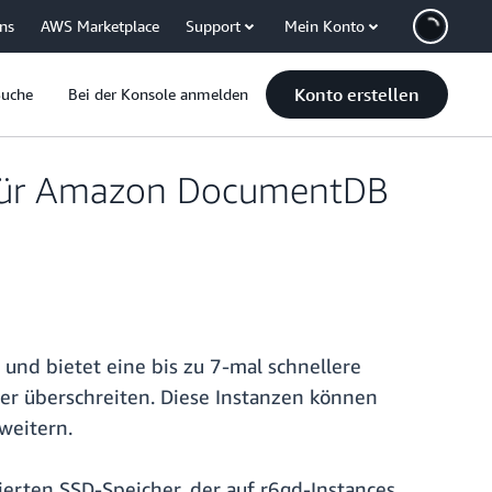
uns
AWS Marketplace
Support
Mein Konto
Konto erstellen
Suche
Bei der Konsole anmelden
 für Amazon DocumentDB
nd bietet eine bis zu 7-mal schnellere
er überschreiten. Diese Instanzen können
weitern.
rten SSD-Speicher, der auf r6gd-Instances