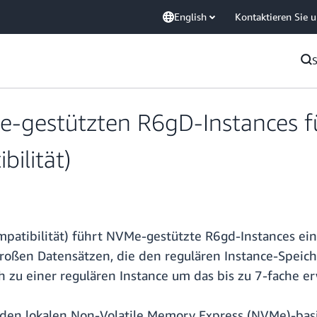
English
Kontaktieren Sie 
-gestützten R6gD-Instances
ilität)
bilität) führt NVMe-gestützte R6gd-Instances ein u
oßen Datensätzen, die den regulären Instance-Speich
h zu einer regulären Instance um das bis zu 7-fache er
en lokalen Non-Volatile Memory Express (NVMe)-basie