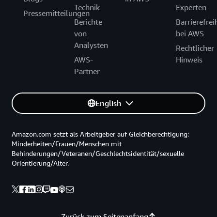
Technik
Experten
Pressemitteilungen
Berichte
Barrierefrei
von
bei AWS
Analysten
Rechtlicher
AWS-
Hinweis
Partner
English
Amazon.com setzt als Arbeitgeber auf Gleichberechtigung:
Minderheiten/Frauen/Menschen mit
Behinderungen/Veteranen/Geschlechtsidentität/sexuelle
Orientierung/Alter.
Zurück zum Seitenanfang