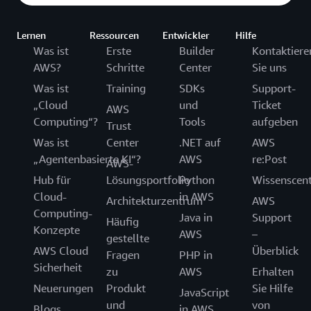
Lernen
Ressourcen
Entwickler
Hilfe
Was ist
Erste
Builder
Kontaktiere
AWS?
Schritte
Center
Sie uns
Was ist
Training
SDKs
Support-
„Cloud
und
Ticket
AWS
Computing“?
Tools
aufgeben
Trust
Was ist
Center
.NET auf
AWS
„Agentenbasierte KI“?
AWS
re:Post
AWS-
Hub für
Lösungsportfolio
Python
Wissenscen
Cloud-
in AWS
Architekturzentrum
AWS
Computing-
Java in
Support
Häufig
Konzepte
AWS
–
gestellte
AWS Cloud
Überblick
Fragen
PHP in
Sicherheit
zu
AWS
Erhalten
Neuerungen
Produkt
Sie Hilfe
JavaScript
und
von
Blogs
in AWS