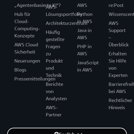
„Agentenbasierte KI“?
AWS
re:Post
AWS-
Hub für
Lösungsportfolio
Python
Wissenscen
Cloud-
in AWS
Architekturzentrum
AWS
Computing-
Java in
Support
Häufig
Konzepte
AWS
–
gestellte
AWS Cloud
Überblick
Fragen
PHP in
Sicherheit
zu
AWS
Erhalten
Neuerungen
Produkt
Sie Hilfe
JavaScript
und
von
Blogs
in AWS
Technik
Experten
Pressemitteilungen
Berichte
Barrierefrei
von
bei AWS
Analysten
Rechtlicher
AWS-
Hinweis
Partner