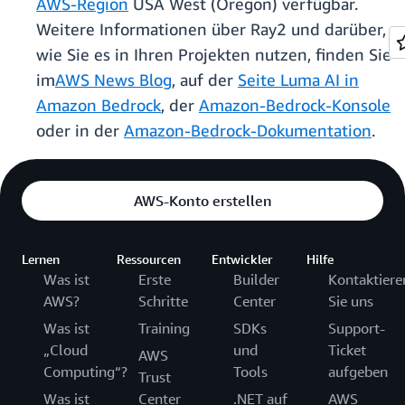
AWS-Region
USA West (Oregon) verfügbar.
Weitere Informationen über Ray2 und darüber,
wie Sie es in Ihren Projekten nutzen, finden Sie
im
AWS News Blog
, auf der
Seite Luma AI in
Amazon Bedrock
, der
Amazon-Bedrock-Konsole
oder in der
Amazon-Bedrock-Dokumentation
.
AWS-Konto erstellen
Lernen
Ressourcen
Entwickler
Hilfe
Was ist
Erste
Builder
Kontaktiere
AWS?
Schritte
Center
Sie uns
Was ist
Training
SDKs
Support-
„Cloud
und
Ticket
AWS
Computing“?
Tools
aufgeben
Trust
Was ist
Center
.NET auf
AWS