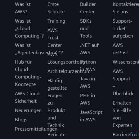
Was ist
Erste
Builder
Kontaktiere
AWS?
Schritte
Center
Sie uns
Was ist
Training
SDKs
Support-
„Cloud
und
Ticket
AWS
Computing“?
Tools
aufgeben
Trust
Was ist
Center
.NET auf
AWS
„Agentenbasierte KI“?
AWS
re:Post
AWS-
Hub für
Lösungsportfolio
Python
Wissenscen
Cloud-
in AWS
Architekturzentrum
AWS
Computing-
Java in
Support
Häufig
Konzepte
AWS
–
gestellte
AWS Cloud
Überblick
Fragen
PHP in
Sicherheit
zu
AWS
Erhalten
Neuerungen
Produkt
Sie Hilfe
JavaScript
und
von
Blogs
in AWS
Technik
Experten
Pressemitteilungen
Berichte
Barrierefrei