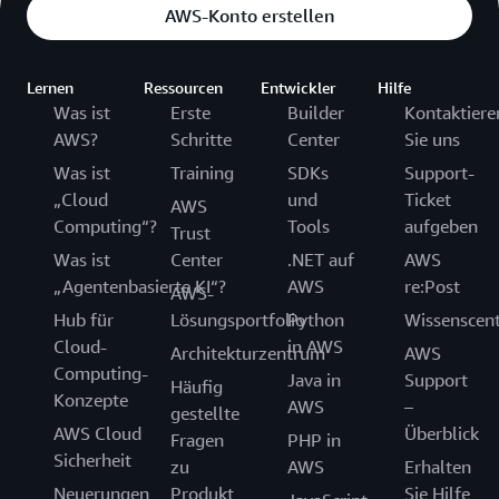
AWS-Konto erstellen
Lernen
Ressourcen
Entwickler
Hilfe
Was ist
Erste
Builder
Kontaktiere
AWS?
Schritte
Center
Sie uns
Was ist
Training
SDKs
Support-
„Cloud
und
Ticket
AWS
Computing“?
Tools
aufgeben
Trust
Was ist
Center
.NET auf
AWS
„Agentenbasierte KI“?
AWS
re:Post
AWS-
Hub für
Lösungsportfolio
Python
Wissenscen
Cloud-
in AWS
Architekturzentrum
AWS
Computing-
Java in
Support
Häufig
Konzepte
AWS
–
gestellte
AWS Cloud
Überblick
Fragen
PHP in
Sicherheit
zu
AWS
Erhalten
Neuerungen
Produkt
Sie Hilfe