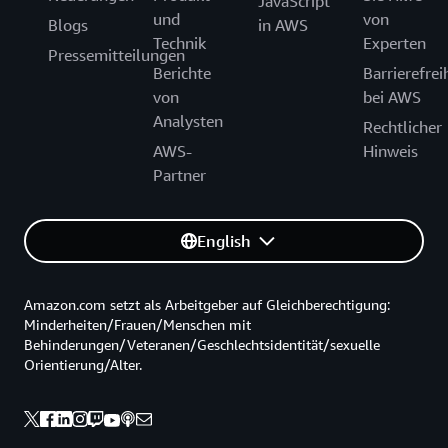
JavaScript
und
von
Blogs
in AWS
Technik
Experten
Pressemitteilungen
Berichte
Barrierefrei
von
bei AWS
Analysten
Rechtlicher
AWS-
Hinweis
Partner
English
Amazon.com setzt als Arbeitgeber auf Gleichberechtigung:
Minderheiten/Frauen/Menschen mit
Behinderungen/Veteranen/Geschlechtsidentität/sexuelle
Orientierung/Alter.