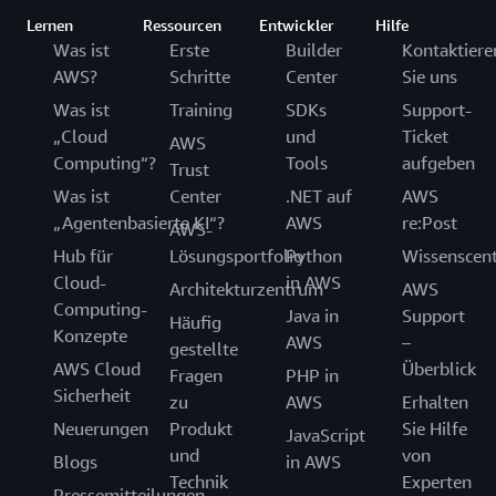
Lernen
Ressourcen
Entwickler
Hilfe
Was ist
Erste
Builder
Kontaktiere
AWS?
Schritte
Center
Sie uns
Was ist
Training
SDKs
Support-
„Cloud
und
Ticket
AWS
Computing“?
Tools
aufgeben
Trust
Was ist
Center
.NET auf
AWS
„Agentenbasierte KI“?
AWS
re:Post
AWS-
Hub für
Lösungsportfolio
Python
Wissenscen
Cloud-
in AWS
Architekturzentrum
AWS
Computing-
Java in
Support
Häufig
Konzepte
AWS
–
gestellte
AWS Cloud
Überblick
Fragen
PHP in
Sicherheit
zu
AWS
Erhalten
Neuerungen
Produkt
Sie Hilfe
JavaScript
und
von
Blogs
in AWS
Technik
Experten
Pressemitteilungen