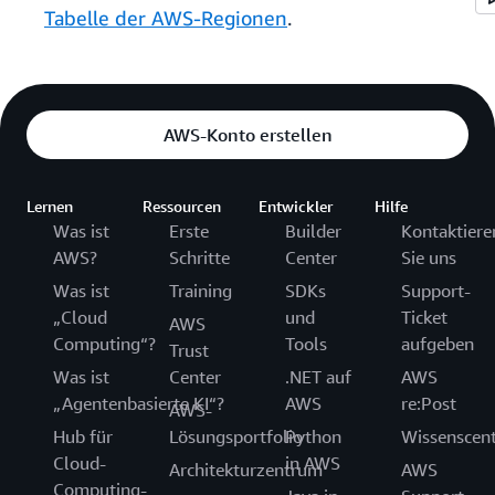
Tabelle der AWS-Regionen
.
AWS-Konto erstellen
Lernen
Ressourcen
Entwickler
Hilfe
Was ist
Erste
Builder
Kontaktiere
AWS?
Schritte
Center
Sie uns
Was ist
Training
SDKs
Support-
„Cloud
und
Ticket
AWS
Computing“?
Tools
aufgeben
Trust
Was ist
Center
.NET auf
AWS
„Agentenbasierte KI“?
AWS
re:Post
AWS-
Hub für
Lösungsportfolio
Python
Wissenscen
Cloud-
in AWS
Architekturzentrum
AWS
Computing-