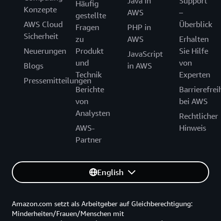
Java in
Support
Häufig
Konzepte
AWS
–
gestellte
AWS Cloud
Überblick
Fragen
PHP in
Sicherheit
zu
AWS
Erhalten
Neuerungen
Produkt
Sie Hilfe
JavaScript
und
von
Blogs
in AWS
Technik
Experten
Pressemitteilungen
Berichte
Barrierefrei
von
bei AWS
Analysten
Rechtlicher
AWS-
Hinweis
Partner
English
Amazon.com setzt als Arbeitgeber auf Gleichberechtigung:
Minderheiten/Frauen/Menschen mit