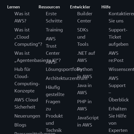
Lernen
Ressourcen
Entwickler
Hilfe
Was ist
Erste
Builder
Kontaktiere
AWS?
Schritte
Center
Sie uns
Was ist
Training
SDKs
Support-
„Cloud
und
Ticket
AWS
Computing“?
Tools
aufgeben
Trust
Was ist
Center
.NET auf
AWS
„Agentenbasierte KI“?
AWS
re:Post
AWS-
Hub für
Lösungsportfolio
Python
Wissenscen
Cloud-
in AWS
Architekturzentrum
AWS
Computing-
Java in
Support
Häufig
Konzepte
AWS
–
gestellte
AWS Cloud
Überblick
Fragen
PHP in
Sicherheit
zu
AWS
Erhalten
Neuerungen
Produkt
Sie Hilfe
JavaScript
und
von
Blogs
in AWS
Technik
Experten
Pressemitteilungen