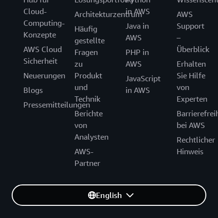
Cloud-
in AWS
Architekturzentrum
AWS
Computing-
Java in
Support
Häufig
Konzepte
AWS
–
gestellte
AWS Cloud
Überblick
Fragen
PHP in
Sicherheit
zu
AWS
Erhalten
Neuerungen
Produkt
Sie Hilfe
JavaScript
und
von
Blogs
in AWS
Technik
Experten
Pressemitteilungen
Berichte
Barrierefrei
von
bei AWS
Analysten
Rechtlicher
AWS-
Hinweis
Partner
English