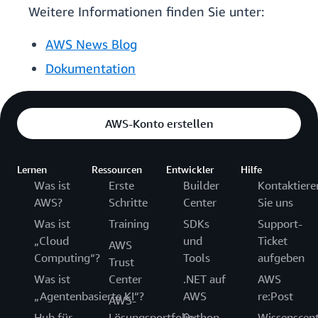
Weitere Informationen finden Sie unter:
AWS News Blog
Dokumentation
AWS-Konto erstellen
Lernen
Ressourcen
Entwickler
Hilfe
Was ist
Erste
Builder
Kontaktiere
AWS?
Schritte
Center
Sie uns
Was ist
Training
SDKs
Support-
„Cloud
und
Ticket
AWS
Computing“?
Tools
aufgeben
Trust
Was ist
Center
.NET auf
AWS
„Agentenbasierte KI“?
AWS
re:Post
AWS-
Hub für
Lösungsportfolio
Python
Wissenscen