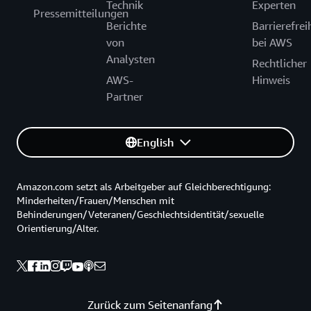
Technik
Experten
Pressemitteilungen
Berichte
Barrierefrei
von
bei AWS
Analysten
Rechtlicher
AWS-
Hinweis
Partner
English
Amazon.com setzt als Arbeitgeber auf Gleichberechtigung:
Minderheiten/Frauen/Menschen mit
Behinderungen/Veteranen/Geschlechtsidentität/sexuelle
Orientierung/Alter.
Zurück zum Seitenanfang