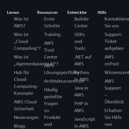
Lernen
Ressourcen
Entwickler
Hilfe
Was ist
Erste
Builder
Kontaktiere
AWS?
Schritte
Center
Sie uns
Was ist
Training
SDKs
Support-
„Cloud
und
Ticket
AWS
Computing“?
Tools
aufgeben
Trust
Was ist
Center
.NET auf
AWS
„Agentenbasierte KI“?
AWS
re:Post
AWS-
Hub für
Lösungsportfolio
Python
Wissenscen
Cloud-
in AWS
Architekturzentrum
AWS
Computing-
Java in
Support
Häufig
Konzepte
AWS
–
gestellte
AWS Cloud
Überblick
Fragen
PHP in
Sicherheit
zu
AWS
Erhalten
Neuerungen
Produkt
Sie Hilfe
JavaScript
und
von
Blogs
in AWS