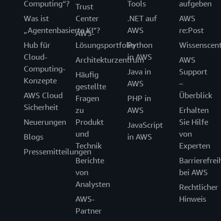
Computing“?
Tools
aufgeben
Trust
Was ist
Center
.NET auf
AWS
„Agentenbasierte KI“?
AWS
re:Post
AWS-
Hub für
Lösungsportfolio
Python
Wissenscen
Cloud-
in AWS
Architekturzentrum
AWS
Computing-
Java in
Support
Häufig
Konzepte
AWS
–
gestellte
AWS Cloud
Überblick
Fragen
PHP in
Sicherheit
zu
AWS
Erhalten
Neuerungen
Produkt
Sie Hilfe
JavaScript
und
von
Blogs
in AWS
Technik
Experten
Pressemitteilungen
Berichte
Barrierefrei
von
bei AWS
Analysten
Rechtlicher
AWS-
Hinweis
Partner