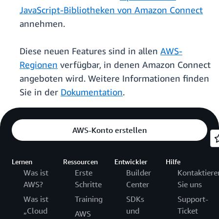
JavaScript-Bibliotheken von Amazon Connect
annehmen.
Diese neuen Features sind in allen
AWS-
Regionen
verfügbar, in denen Amazon Connect
angeboten wird. Weitere Informationen finden
Sie in der
Dokumentation
.
AWS-Konto erstellen
Lernen
Ressourcen
Entwickler
Hilfe
Was ist
Erste
Builder
Kontaktiere
AWS?
Schritte
Center
Sie uns
Was ist
Training
SDKs
Support-
„Cloud
und
Ticket
AWS