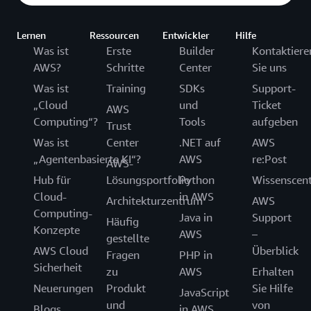
Lernen
Ressourcen
Entwickler
Hilfe
Was ist
Erste
Builder
Kontaktiere
AWS?
Schritte
Center
Sie uns
Was ist
Training
SDKs
Support-
„Cloud
und
Ticket
AWS
Computing“?
Tools
aufgeben
Trust
Was ist
Center
.NET auf
AWS
„Agentenbasierte KI“?
AWS
re:Post
AWS-
Hub für
Lösungsportfolio
Python
Wissenscen
Cloud-
in AWS
Architekturzentrum
AWS
Computing-
Java in
Support
Häufig
Konzepte
AWS
–
gestellte
AWS Cloud
Überblick
Fragen
PHP in
Sicherheit
zu
AWS
Erhalten
Neuerungen
Produkt
Sie Hilfe
JavaScript
und
von
Blogs
in AWS