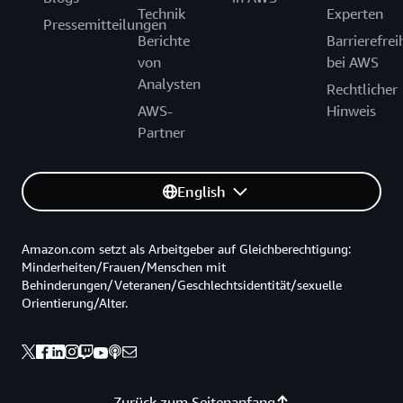
Technik
Experten
Pressemitteilungen
Berichte
Barrierefrei
von
bei AWS
Analysten
Rechtlicher
AWS-
Hinweis
Partner
English
Amazon.com setzt als Arbeitgeber auf Gleichberechtigung:
Minderheiten/Frauen/Menschen mit
Behinderungen/Veteranen/Geschlechtsidentität/sexuelle
Orientierung/Alter.
Zurück zum Seitenanfang